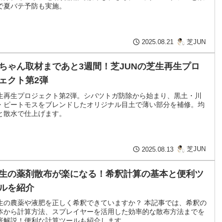
で夏バテ予防も実施。
芝JUN
2025.08.21
ちゃん取材まであと3週間！芝JUNの芝生再生プロ
ェクト第2弾
生再生プロジェクト第2弾。シバツトガ防除から始まり、黒土・川
・ピートモスをブレンドしたオリジナル目土で薄い部分を補修。均
と散水で仕上げます。
芝JUN
2025.08.13
生の薬剤散布が楽になる！希釈計算の基本と便利ツ
ルを紹介
生の農薬や液肥を正しく希釈できていますか？ 本記事では、希釈の
本から計算方法、スプレイヤーを活用した効率的な散布方法までを
底解説！便利な計算ツールも紹介します。