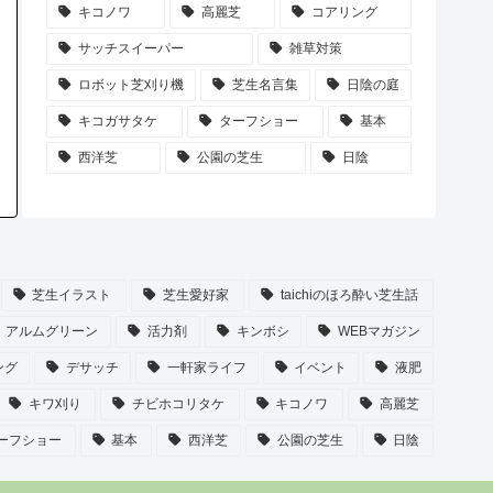
キコノワ
高麗芝
コアリング
サッチスイーパー
雑草対策
ロボット芝刈り機
芝生名言集
日陰の庭
キコガサタケ
ターフショー
基本
西洋芝
公園の芝生
日陰
芝生イラスト
芝生愛好家
taichiのほろ酔い芝生話
アルムグリーン
活力剤
キンボシ
WEBマガジン
ング
デサッチ
一軒家ライフ
イベント
液肥
キワ刈り
チビホコリタケ
キコノワ
高麗芝
ーフショー
基本
西洋芝
公園の芝生
日陰