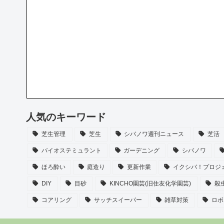
人気のキーワード
芝生管理
芝生
シバノワ週刊ニュース
芝活
バイオステミュラント
ガーデニング
シバノワ
ほろ酔い
庭造り
更新作業
イクシバ！プロジ
DIY
目砂
KINCHO園芸(旧住友化学園芸)
殺
コアリング
サッチスイーパー
雑草対策
ロボ