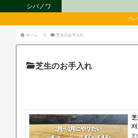
シバノワ
プレ
ホーム
芝生のお手入れ
芝生のお手入れ
芝生
刈
芝