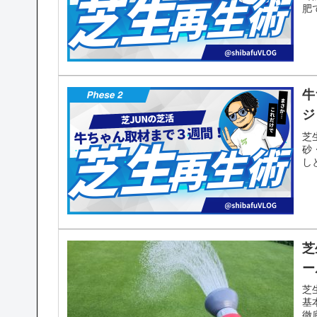
肥
牛
ジ
芝
砂
し
芝
ー
芝
基
徹