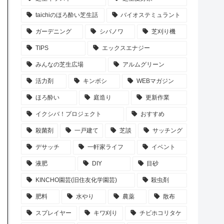
taichiのほろ酔い芝生話
バイオステミュラント
ガーデニング
シバノワ
芝刈り機
TIPS
エックスエナジー
みんなの芝生広場
アルムグリーン
活力剤
キンボシ
WEBマガジン
ほろ酔い
庭造り
更新作業
イクシバ！プロジェクト
おすすめ
殺菌剤
一戸建て
芝談
サッチング
デサッチ
一軒家ライフ
イベント
液肥
DIY
目砂
KINCHO園芸(旧住友化学園芸)
殺虫剤
肥料
水やり
農薬
散布
スプレイヤー
キワ刈り
チビホコリタケ