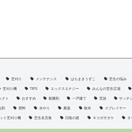
芝刈り
メンテナンス
はちまきうずこ
芝生の悩み
芝刈り機
TIPS
エックスエナジー
みんなの芝生広場
ェクト
おすすめ
殺菌剤
一戸建て
芝談
サッチ
虫剤
肥料
水やり
農薬
散布
スプレイヤー
ット芝刈り機
芝生名言集
日陰の庭
キコガサタケ
タ