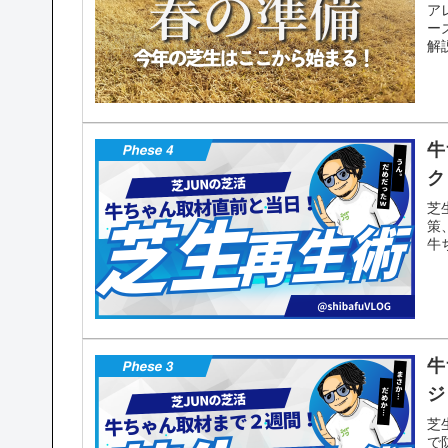
ア
ー
解
牛
ク
芝
策
牛
牛
ジ
芝
で