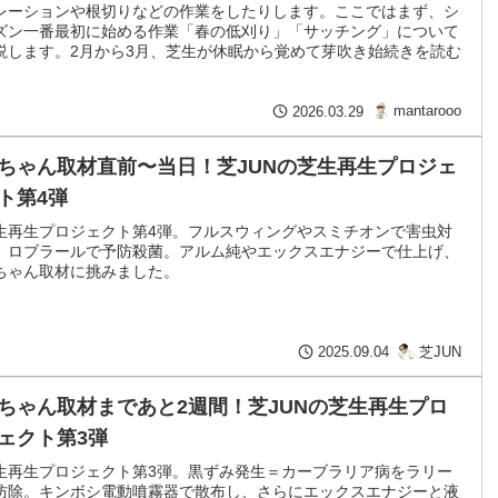
レーションや根切りなどの作業をしたりします。ここではまず、シ
ズン一番最初に始める作業「春の低刈り」「サッチング」について
説します。2月から3月、芝生が休眠から覚めて芽吹き始続きを読む
mantarooo
2026.03.29
ちゃん取材直前〜当日！芝JUNの芝生再生プロジェ
ト第4弾
生再生プロジェクト第4弾。フルスウィングやスミチオンで害虫対
、ロブラールで予防殺菌。アルム純やエックスエナジーで仕上げ、
ちゃん取材に挑みました。
芝JUN
2025.09.04
ちゃん取材まであと2週間！芝JUNの芝生再生プロ
ェクト第3弾
生再生プロジェクト第3弾。黒ずみ発生＝カーブラリア病をラリー
防除。キンボシ電動噴霧器で散布し、さらにエックスエナジーと液