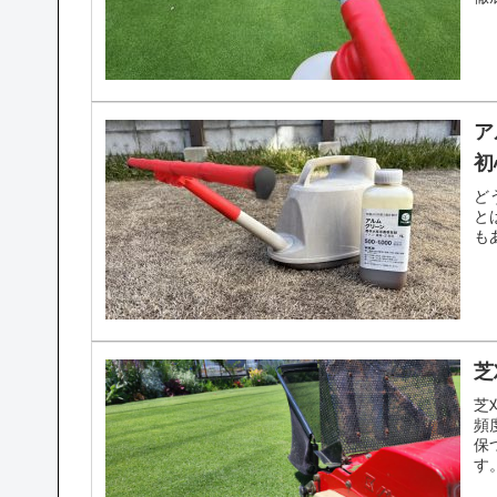
ア
初
ど
と
も
芝
芝
頻
保
す