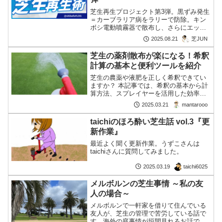
芝生再生プロジェクト第3弾。黒ずみ発生
＝カーブラリア病をラリーで防除。キン
ボシ電動噴霧器で散布し、さらにエック
スエナジーと液肥で夏バテ予防も実施。
芝JUN
2025.08.21
芝生の薬剤散布が楽になる！希釈
計算の基本と便利ツールを紹介
芝生の農薬や液肥を正しく希釈できてい
ますか？ 本記事では、希釈の基本から計
算方法、スプレイヤーを活用した効率的
な散布方法までを徹底解説！便利な計算
mantarooo
2025.03.21
ツールも紹介します。
taichiのほろ酔い芝生話 vol.3『更
新作業』
最近よく聞く更新作業。うずこさんは
taichiさんに質問してみました。
taichi6025
2025.03.19
メルボルンの芝生事情 ～私の友
人の場合～
メルボルンで一軒家を借りて住んでいる
友人が、芝生の管理で苦労している話で
す。海外の庭事情が垣間見れるお話で