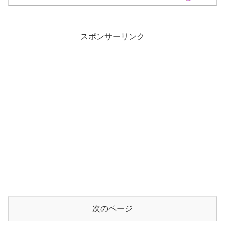
それを『シバノワ』企画に！命名アルム
グリーン。なんと東京40まいるさん監
修！
スポンサーリンク
次のページ