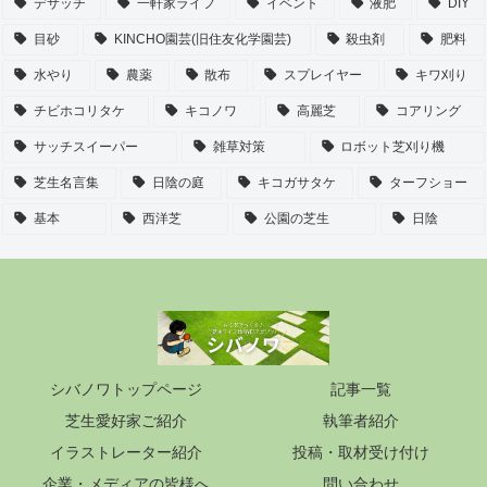
デサッチ
一軒家ライフ
イベント
液肥
DIY
目砂
KINCHO園芸(旧住友化学園芸)
殺虫剤
肥料
水やり
農薬
散布
スプレイヤー
キワ刈り
チビホコリタケ
キコノワ
高麗芝
コアリング
サッチスイーパー
雑草対策
ロボット芝刈り機
芝生名言集
日陰の庭
キコガサタケ
ターフショー
基本
西洋芝
公園の芝生
日陰
シバノワトップページ
記事一覧
芝生愛好家ご紹介
執筆者紹介
イラストレーター紹介
投稿・取材受け付け
企業・メディアの皆様へ
問い合わせ