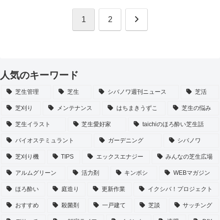
次
1
2
へ
人気のキーワード
芝生管理
芝生
シバノワ週刊ニュース
芝活
芝刈り
メンテナンス
はちまきうずこ
芝生の悩み
芝生イラスト
芝生愛好家
taichiのほろ酔い芝生話
バイオステミュラント
ガーデニング
シバノワ
芝刈り機
TIPS
エックスエナジー
みんなの芝生広場
アルムグリーン
活力剤
キンボシ
WEBマガジン
ほろ酔い
庭造り
更新作業
イクシバ！プロジェクト
おすすめ
殺菌剤
一戸建て
芝談
サッチング