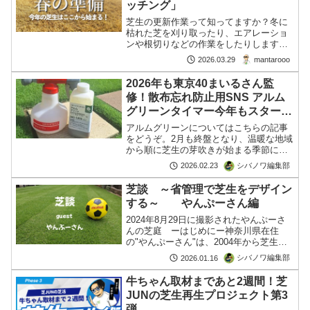
ッチング」
芝生の更新作業って知ってますか？冬に
枯れた芝を刈り取ったり、エアレーショ
ンや根切りなどの作業をしたりします。
ここではまず、シーズン一番最初に始め
mantarooo
2026.03.29
る作業「春の低刈り」「サッチング」に
ついて解説します。2月から3月、芝生が
2026年も東京40まいるさん監
休眠から覚めて芽吹き始続きを読む
修！散布忘れ防止用SNS アルム
グリーンタイマー今年もスター
ト！
アルムグリーンについてはこちらの記事
をどうぞ。2月も終盤となり、温暖な地域
から順に芝生の芽吹きが始まる季節にな
りました。春の作業を進める方も増え、
シバノワ編集部
2026.02.23
SNSでは楽しい作業報告でにぎわってい
ますね。ということで―― 🌱 2025年に
芝談 ～省管理で芝生をデザイン
好評だった「ア続きを読む
する～ やんぷーさん編
2024年8月29日に撮影されたやんぷーさ
んの芝庭 ーはじめにー神奈川県在住
の"やんぷーさん"は、2004年から芝生の
庭づくりを続けているベテラン芝生愛好
シバノワ編集部
2026.01.16
家。庭の広さは約35㎡。芝生は高麗芝
で、現在は芝生コンテストの上位のグル
牛ちゃん取材まであと2週間！芝
ープに入るほど続きを読む
JUNの芝生再生プロジェクト第3
弾