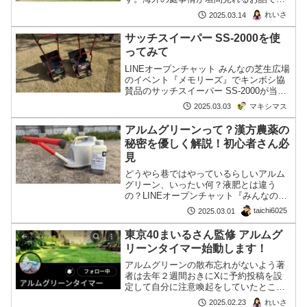
す。トップ写真はセントキルダビーチ。
れいさ
2025.03.14
友人撮影。
サッチスイーパー SS-2000を使
ってみて
LINEオープンチャット みんなの芝生広場
のイベント『メモリーズ』でキンボシ協
賛品のサッチスイーパー SS-2000が当選
したマキシマスさん、その使用感を報告
マキシマス
2025.03.03
してくださいました！
アルムグリーンって？漢方農薬の
秘密を優しく解説！初心者さん必
見
どうやら巷ではやっているらしいアルム
グリーン、いったい何？液肥とは違う
の？LINEオープンチャット『みんなの芝
生広場』の管理者でもあるtaichi6025さん
taichi6025
2025.03.01
が解説してくれました！
東京40まいるさん監修 アルムグ
リーンタイマー始動します！
アルムグリーンの散布忘れがないよう著
者は去年２週間おきにXに予約投稿を設
定して自分に注意喚起をしていたところ
一部のフォローワーの評判に(?)。今年は
れいさ
2025.02.23