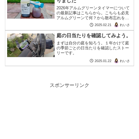
りました
2026年アルムグリーンタイマーについて
の最新記事はこちらから。こちらも必見
アルムグリーンて何？から散布忘れを防
ぐ方法まで！芝生育てについてネットで
れいさ
2025.02.21
調べたことのある方なら聞いたことがあ
るかもしれません。「アルムグリー
庭の日当たりを確認してみよう。
ン」。漢方生薬で日本唯一続きを読む
まずは自分の庭を知ろう。１年かけて庭
の季節ごとの日当たりを確認したストー
リーです。
れいさ
2025.01.22
スポンサーリンク