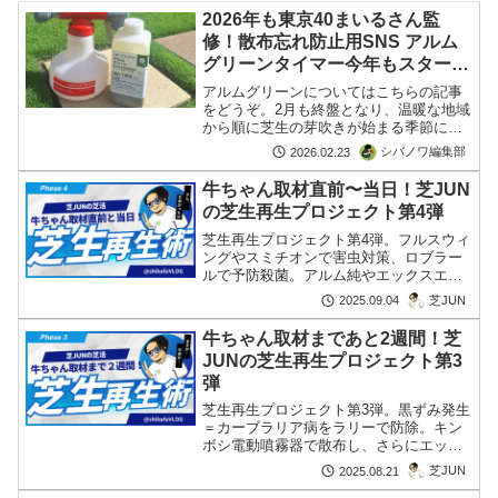
2026年も東京40まいるさん監
修！散布忘れ防止用SNS アルム
グリーンタイマー今年もスター
ト！
アルムグリーンについてはこちらの記事
をどうぞ。2月も終盤となり、温暖な地域
から順に芝生の芽吹きが始まる季節にな
りました。春の作業を進める方も増え、
シバノワ編集部
2026.02.23
SNSでは楽しい作業報告でにぎわってい
ますね。ということで―― 🌱 2025年に
牛ちゃん取材直前〜当日！芝JUN
好評だった「ア続きを読む
の芝生再生プロジェクト第4弾
芝生再生プロジェクト第4弾。フルスウィ
ングやスミチオンで害虫対策、ロブラー
ルで予防殺菌。アルム純やエックスエナ
ジーで仕上げ、牛ちゃん取材に挑みまし
芝JUN
2025.09.04
た。
牛ちゃん取材まであと2週間！芝
JUNの芝生再生プロジェクト第3
弾
芝生再生プロジェクト第3弾。黒ずみ発生
＝カーブラリア病をラリーで防除。キン
ボシ電動噴霧器で散布し、さらにエック
スエナジーと液肥で夏バテ予防も実施。
芝JUN
2025.08.21