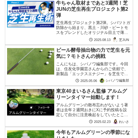
牛ちゃん取材まであと3週間！芝
JUNの芝生再生プロジェクト第2
弾
芝生再生プロジェクト第2弾。シバツトガ
防除から始まり、黒土・川砂・ピートモ
スをブレンドしたオリジナル目土で薄い
部分を補修。均しと散水で仕上げます。
芝JUN
2025.08.13
ビール酵母抽出物の力で芝生を元
気に？モトさんの挑戦
こんにちは、シバノワ編集部です。今回
は、住友化学園芸さんからのご依頼で、
新製品「エックスエナジー」を芝生で試
す実験がスタートしたというワクワクの
シバノワ編集部
2025.05.06
ご報告です！「エックスエナジー」は、
ビール酵母抽出物をベースにしたバイオ
東京40まいるさん監修 アルムグ
ステミュラント成分配合の続きを読む
リーンタイマー始動します！
アルムグリーンの散布忘れがないよう著
者は去年２週間おきにXに予約投稿を設
定して自分に注意喚起をしていたところ
一部のフォローワーの評判に(?)。今年は
れいさ
2025.02.23
それを『シバノワ』企画に！命名アルム
グリーン。なんと東京40まいるさん監
今年もアルムグリーンの季節にな
修！