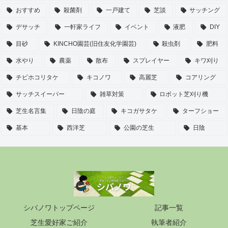
おすすめ
殺菌剤
一戸建て
芝談
サッチング
デサッチ
一軒家ライフ
イベント
液肥
DIY
目砂
KINCHO園芸(旧住友化学園芸)
殺虫剤
肥料
水やり
農薬
散布
スプレイヤー
キワ刈り
チビホコリタケ
キコノワ
高麗芝
コアリング
サッチスイーパー
雑草対策
ロボット芝刈り機
芝生名言集
日陰の庭
キコガサタケ
ターフショー
基本
西洋芝
公園の芝生
日陰
シバノワトップページ
記事一覧
芝生愛好家ご紹介
執筆者紹介