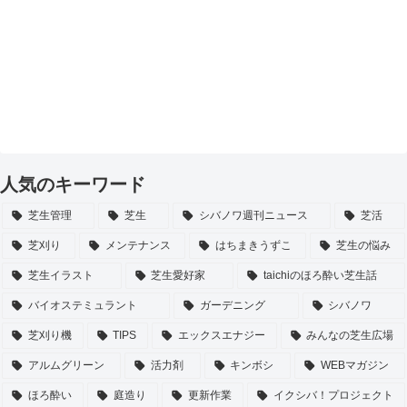
人気のキーワード
芝生管理
芝生
シバノワ週刊ニュース
芝活
芝刈り
メンテナンス
はちまきうずこ
芝生の悩み
芝生イラスト
芝生愛好家
taichiのほろ酔い芝生話
バイオステミュラント
ガーデニング
シバノワ
芝刈り機
TIPS
エックスエナジー
みんなの芝生広場
アルムグリーン
活力剤
キンボシ
WEBマガジン
ほろ酔い
庭造り
更新作業
イクシバ！プロジェクト