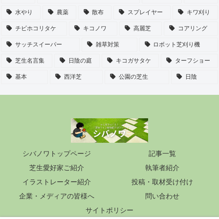
水やり
農薬
散布
スプレイヤー
キワ刈り
チビホコリタケ
キコノワ
高麗芝
コアリング
サッチスイーパー
雑草対策
ロボット芝刈り機
芝生名言集
日陰の庭
キコガサタケ
ターフショー
基本
西洋芝
公園の芝生
日陰
シバノワトップページ
記事一覧
芝生愛好家ご紹介
執筆者紹介
イラストレーター紹介
投稿・取材受け付け
企業・メディアの皆様へ
問い合わせ
サイトポリシー