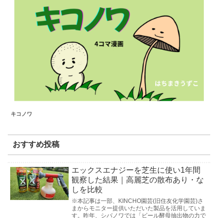
キコノワ
おすすめ投稿
エックスエナジーを芝生に使い1年間
観察した結果｜高麗芝の散布あり・な
しを比較
※本記事は一部、KINCHO園芸(旧住友化学園芸)さ
まからモニター提供いただいた製品を活用していま
す。昨年、シバノワでは「ビール酵母抽出物の力で