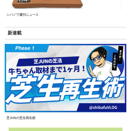
シバノワ週刊ニュース
新連載
芝JUNの芝生再生術