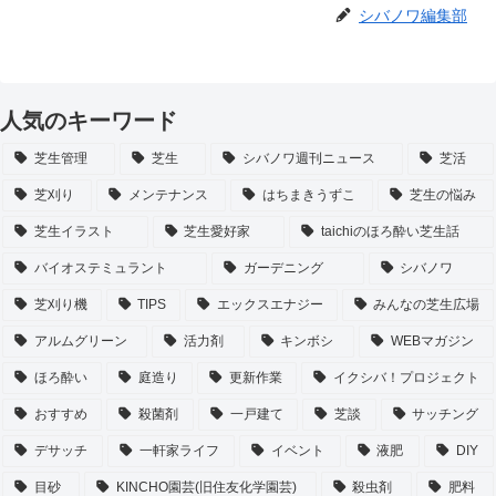
シバノワ編集部
人気のキーワード
芝生管理
芝生
シバノワ週刊ニュース
芝活
芝刈り
メンテナンス
はちまきうずこ
芝生の悩み
芝生イラスト
芝生愛好家
taichiのほろ酔い芝生話
バイオステミュラント
ガーデニング
シバノワ
芝刈り機
TIPS
エックスエナジー
みんなの芝生広場
アルムグリーン
活力剤
キンボシ
WEBマガジン
ほろ酔い
庭造り
更新作業
イクシバ！プロジェクト
おすすめ
殺菌剤
一戸建て
芝談
サッチング
デサッチ
一軒家ライフ
イベント
液肥
DIY
目砂
KINCHO園芸(旧住友化学園芸)
殺虫剤
肥料