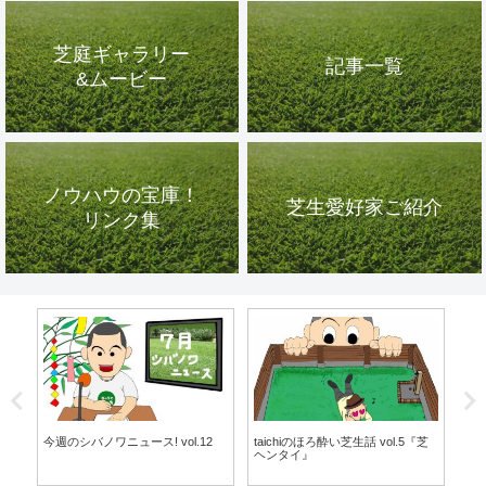
芝庭ギャラリー
記事一覧
&ムービー
ノウハウの宝庫！
芝生愛好家ご紹介
リンク集
。
今週のシバノワニュース! vol.12
taichiのほろ酔い芝生話 vol.5『芝
今週
！
ヘンタイ』