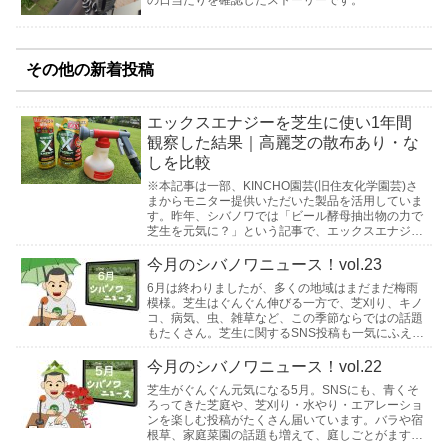
の日当たりを確認したストーリーです。
その他の新着投稿
エックスエナジーを芝生に使い1年間
観察した結果｜高麗芝の散布あり・な
しを比較
※本記事は一部、KINCHO園芸(旧住友化学園芸)さ
まからモニター提供いただいた製品を活用していま
す。昨年、シバノワでは「ビール酵母抽出物の力で
芝生を元気に？」という記事で、エックスエナジー
を芝生で試す取り組みをご紹介しました。あれから
約1続きを読む
今月のシバノワニュース！vol.23
6月は終わりましたが、多くの地域はまだまだ梅雨
模様。芝生はぐんぐん伸びる一方で、芝刈り、キノ
コ、病気、虫、雑草など、この季節ならではの話題
もたくさん。芝生に関するSNS投稿も一気にふえた
感じがします。ということで、6月分のシバノワニ
ュース、続きを読む
今月のシバノワニュース！vol.22
芝生がぐんぐん元気になる5月。SNSにも、青くそ
ろってきた芝庭や、芝刈り・水やり・エアレーショ
ンを楽しむ投稿がたくさん届いています。バラや宿
根草、家庭菜園の話題も増えて、庭しごとがますま