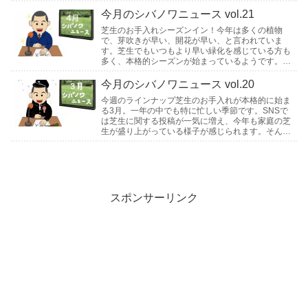
す楽しい季節になってきました。今月も、みなさん
の投稿と続きを読む
今月のシバノワニュース vol.21
芝生のお手入れシーズンイン！今年は多くの植物
で、芽吹きが早い、開花が早い、と言われていま
す。芝生でもいつもより早い緑化を感じている方も
多く、本格的シーズンが始まっているようです。芝
生管理作業のスタートは人それぞれ、今月始めた方
もいれば、次な続きを読む
今月のシバノワニュース vol.20
今週のラインナップ芝生のお手入れが本格的に始ま
る3月。一年の中でも特に忙しい季節です。SNSで
は芝生に関する投稿が一気に増え、今年も家庭の芝
生が盛り上がっている様子が感じられます。そんな
3月を、皆さまの投稿とともに振り返っていきまし
ょう。一続きを読む
スポンサーリンク