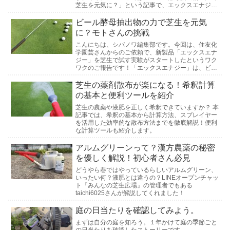
芝生を元気に？」という記事で、エックスエナジー
を芝生で試す取り組みをご紹介しました。あれから
約1続きを読む
ビール酵母抽出物の力で芝生を元気
に？モトさんの挑戦
こんにちは、シバノワ編集部です。今回は、住友化
学園芸さんからのご依頼で、新製品「エックスエナ
ジー」を芝生で試す実験がスタートしたというワク
ワクのご報告です！「エックスエナジー」は、ビー
ル酵母抽出物をベースにしたバイオステミュラント
成分配合の続きを読む
芝生の薬剤散布が楽になる！希釈計算
の基本と便利ツールを紹介
芝生の農薬や液肥を正しく希釈できていますか？ 本
記事では、希釈の基本から計算方法、スプレイヤー
を活用した効率的な散布方法までを徹底解説！便利
な計算ツールも紹介します。
アルムグリーンって？漢方農薬の秘密
を優しく解説！初心者さん必見
どうやら巷ではやっているらしいアルムグリーン、
いったい何？液肥とは違うの？LINEオープンチャッ
ト『みんなの芝生広場』の管理者でもある
taichi6025さんが解説してくれました！
庭の日当たりを確認してみよう。
まずは自分の庭を知ろう。１年かけて庭の季節ごと