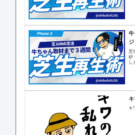
牛
ジ
芝
砂
し
キ
キ