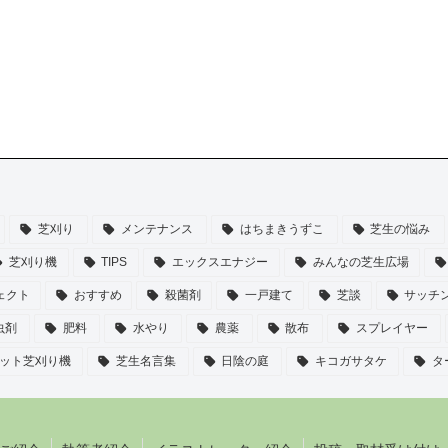
芝刈り
メンテナンス
はちまきうずこ
芝生の悩み
芝刈り機
TIPS
エックスエナジー
みんなの芝生広場
ェクト
おすすめ
殺菌剤
一戸建て
芝談
サッチ
虫剤
肥料
水やり
農薬
散布
スプレイヤー
ット芝刈り機
芝生名言集
日陰の庭
キコガサタケ
タ