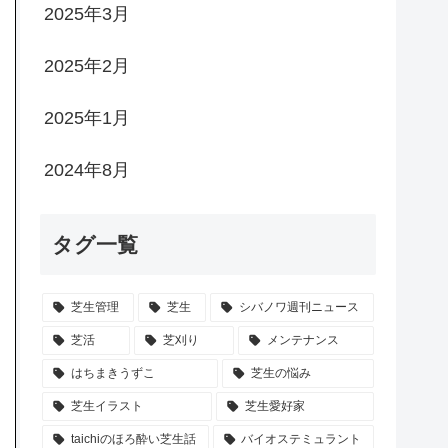
2025年3月
2025年2月
2025年1月
2024年8月
タグ一覧
芝生管理
芝生
シバノワ週刊ニュース
芝活
芝刈り
メンテナンス
はちまきうずこ
芝生の悩み
芝生イラスト
芝生愛好家
taichiのほろ酔い芝生話
バイオステミュラント