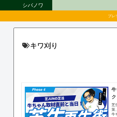
シバノワ
プレ
キワ刈り
牛
ク
芝
策
牛