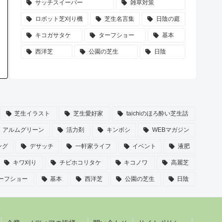
サッチスイーパー
雑草対策
ロボット芝刈り機
芝生名言集
日陰の庭
キコガサタケ
ターフショー
基本
西洋芝
公園の芝生
日陰
芝生イラスト
芝生愛好家
taichiのほろ酔い芝生話
アルムグリーン
活力剤
キンボシ
WEBマガジン
ング
デサッチ
一軒家ライフ
イベント
液肥
キワ刈り
チビホコリタケ
キコノワ
高麗芝
ーフショー
基本
西洋芝
公園の芝生
日陰