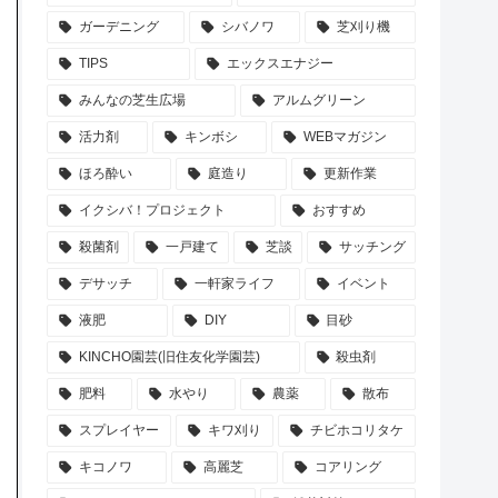
ガーデニング
シバノワ
芝刈り機
TIPS
エックスエナジー
みんなの芝生広場
アルムグリーン
活力剤
キンボシ
WEBマガジン
ほろ酔い
庭造り
更新作業
イクシバ！プロジェクト
おすすめ
殺菌剤
一戸建て
芝談
サッチング
デサッチ
一軒家ライフ
イベント
液肥
DIY
目砂
KINCHO園芸(旧住友化学園芸)
殺虫剤
肥料
水やり
農薬
散布
スプレイヤー
キワ刈り
チビホコリタケ
キコノワ
高麗芝
コアリング