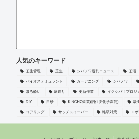
人気のキーワード
芝生管理
芝生
シバノワ週刊ニュース
芝活
バイオステミュラント
ガーデニング
シバノワ
ほろ酔い
庭造り
更新作業
イクシバ！プロジ
DIY
目砂
KINCHO園芸(旧住友化学園芸)
殺
コアリング
サッチスイーパー
雑草対策
ロボ