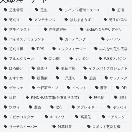
芝生管理
芝生
シバノワ週刊ニュース
芝活
芝刈り
メンテナンス
はちまきうずこ
芝生の悩み
芝生イラスト
芝生愛好家
taichiのほろ酔い芝生話
バイオステミュラント
ガーデニング
シバノワ
芝刈り機
TIPS
エックスエナジー
みんなの芝生広場
アルムグリーン
活力剤
キンボシ
WEBマガジン
ほろ酔い
庭造り
更新作業
イクシバ！プロジェクト
おすすめ
殺菌剤
一戸建て
芝談
サッチング
デサッチ
一軒家ライフ
イベント
液肥
DIY
目砂
KINCHO園芸(旧住友化学園芸)
殺虫剤
肥料
水やり
農薬
散布
スプレイヤー
キワ刈り
チビホコリタケ
キコノワ
高麗芝
コアリング
サッチスイーパー
雑草対策
ロボット芝刈り機