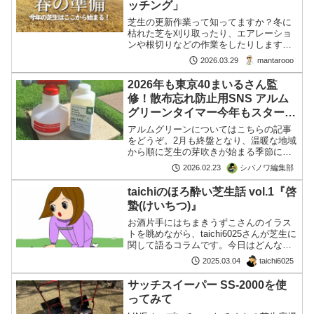
ッチング」
芝生の更新作業って知ってますか？冬に
枯れた芝を刈り取ったり、エアレーショ
ンや根切りなどの作業をしたりします。
ここではまず、シーズン一番最初に始め
mantarooo
2026.03.29
る作業「春の低刈り」「サッチング」に
ついて解説します。2月から3月、芝生が
2026年も東京40まいるさん監
休眠から覚めて芽吹き始続きを読む
修！散布忘れ防止用SNS アルム
グリーンタイマー今年もスター
ト！
アルムグリーンについてはこちらの記事
をどうぞ。2月も終盤となり、温暖な地域
から順に芝生の芽吹きが始まる季節にな
りました。春の作業を進める方も増え、
シバノワ編集部
2026.02.23
SNSでは楽しい作業報告でにぎわってい
ますね。ということで―― 🌱 2025年に
taichiのほろ酔い芝生話 vol.1『啓
好評だった「ア続きを読む
蟄(けいちつ)』
お酒片手にはちまきうずこさんのイラス
トを眺めながら、taichi6025さんが芝生に
関して語るコラムです。今日はどんな話
が飛び出すかな？
taichi6025
2025.03.04
サッチスイーパー SS-2000を使
ってみて