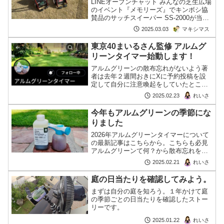
LINEオープンチャット みんなの芝生広場
のイベント『メモリーズ』でキンボシ協
賛品のサッチスイーパー SS-2000が当選
したマキシマスさん、その使用感を報告
マキシマス
2025.03.03
してくださいました！
東京40まいるさん監修 アルムグ
リーンタイマー始動します！
アルムグリーンの散布忘れがないよう著
者は去年２週間おきにXに予約投稿を設
定して自分に注意喚起をしていたところ
一部のフォローワーの評判に(?)。今年は
れいさ
2025.02.23
それを『シバノワ』企画に！命名アルム
グリーン。なんと東京40まいるさん監
今年もアルムグリーンの季節にな
修！
りました
2026年アルムグリーンタイマーについて
の最新記事はこちらから。こちらも必見
アルムグリーンて何？から散布忘れを防
ぐ方法まで！芝生育てについてネットで
れいさ
2025.02.21
調べたことのある方なら聞いたことがあ
るかもしれません。「アルムグリー
庭の日当たりを確認してみよう。
ン」。漢方生薬で日本唯一続きを読む
まずは自分の庭を知ろう。１年かけて庭
の季節ごとの日当たりを確認したストー
リーです。
れいさ
2025.01.22