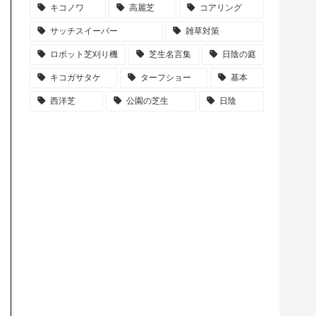
キコノワ
高麗芝
コアリング
サッチスイーパー
雑草対策
ロボット芝刈り機
芝生名言集
日陰の庭
キコガサタケ
ターフショー
基本
西洋芝
公園の芝生
日陰