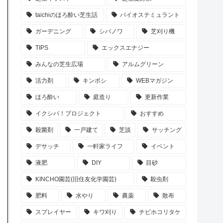
taichiのほろ酔い芝生話
バイオステミュラント
ガーデニング
シバノワ
芝刈り機
TIPS
エックスエナジー
みんなの芝生広場
アルムグリーン
活力剤
キンボシ
WEBマガジン
ほろ酔い
庭造り
更新作業
イクシバ！プロジェクト
おすすめ
殺菌剤
一戸建て
芝談
サッチング
デサッチ
一軒家ライフ
イベント
液肥
DIY
目砂
KINCHO園芸(旧住友化学園芸)
殺虫剤
肥料
水やり
農薬
散布
スプレイヤー
キワ刈り
チビホコリタケ