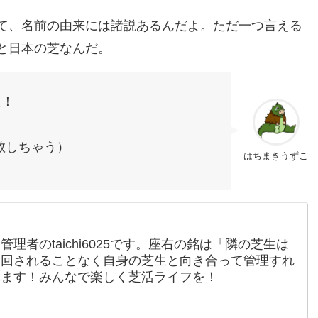
て、名前の由来には諸説あるんだよ。ただ一つ言える
と日本の芝なんだ。
た！
敬しちゃう）
はちまきうずこ
理者のtaichi6025です。座右の銘は「隣の芝生は
り回されることなく自身の芝生と向き合って管理すれ
れます！みんなで楽しく芝活ライフを！