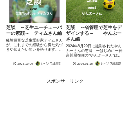
ロ続きを読む
芝談 ～芝生ユーチューバ
芝談 ～省管理で芝生をデ
ーの素顔～ ティムさん編
ザインする～ やんぷー
さん編
経験豊富な芝生愛好家ティムさん
が、これまでの経験から得た気づ
2024年8月29日に撮影されたやん
きや伝えたい想いを語ります。聞
ぷーさんの芝庭 ーはじめにー神
く側も思わず反省してしまうほど
奈川県在住の"やんぷーさん"は、
の説得力と安定感。読後に心に響
2004年から芝生の庭づくりを続
く芝談です。
シバノワ編集部
シバノワ編集部
2025.10.09
2026.01.16
けているベテラン芝生愛好家。庭
の広さは約35㎡。芝生は高麗芝
で、現在は芝生コンテストの上位
のグループに入るほど続きを読む
スポンサーリンク