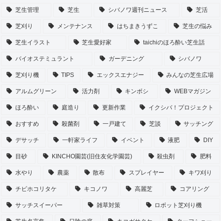
芝生管理
芝生
シバノワ週刊ニュース
芝活
芝刈り
メンテナンス
はちまきうずこ
芝生の悩み
芝生イラスト
芝生愛好家
taichiのほろ酔い芝生話
バイオステミュラント
ガーデニング
シバノワ
芝刈り機
TIPS
エックスエナジー
みんなの芝生広場
アルムグリーン
活力剤
キンボシ
WEBマガジン
ほろ酔い
庭造り
更新作業
イクシバ！プロジェクト
おすすめ
殺菌剤
一戸建て
芝談
サッチング
デサッチ
一軒家ライフ
イベント
液肥
DIY
目砂
KINCHO園芸(旧住友化学園芸)
殺虫剤
肥料
水やり
農薬
散布
スプレイヤー
キワ刈り
チビホコリタケ
キコノワ
高麗芝
コアリング
サッチスイーパー
雑草対策
ロボット芝刈り機