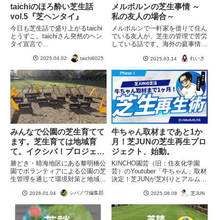
taichiのほろ酔い芝生話
メルボルンの芝生事情 ～
vol.5『芝ヘンタイ』
私の友人の場合～
今日も芝生話で盛り上がるtaichi
メルボルンで一軒家を借りて住ん
とうずこ。taichiさん突然のヘン
でいる友人が、芝生の管理で苦労
タイ宣言で...
している話です。海外の庭事情が
垣間見れるお話です。トップ写真
taichi6025
2025.04.02
れいさ
2025.03.14
はセントキルダビーチ。友人撮
影。
みんなで公園の芝生育てて
牛ちゃん取材まであと1か
ます。芝生育ては地域育
月！芝JUNの芝生再生プロ
て。イクシバ！プロジェク
ジェクト、始動。
ト
勝どき・晴海地区にある黎明橋公
KINCHO園芸（旧：住友化学園
園でボランティアによる公園の芝
芸）のYoutuber「牛ちゃん」取材
生管理を通じて環境対策と地域コ
決定！芝JUNが芝刈りとアルム純
ミュニティづくりを両立する実践
で、1か月後に最高の芝生を迎え
シバノワ編集部
2026.01.04
芝JUN
2025.08.08
的な取り組みが行われています。
るための再生計画をスタートしま
どなたでも参加可能。企業の
す。
ESG・CSR・地域貢献施策とし
ても注目したい「イクシバ！」プ