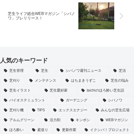
芝生ライフ総合WEBマガジン「シバノ
ワ」プレリリース！
人気のキーワード
芝生管理
芝生
シバノワ週刊ニュース
芝活
芝刈り
メンテナンス
はちまきうずこ
芝生の悩み
芝生イラスト
芝生愛好家
taichiのほろ酔い芝生話
バイオステミュラント
ガーデニング
シバノワ
芝刈り機
TIPS
エックスエナジー
みんなの芝生広場
アルムグリーン
活力剤
キンボシ
WEBマガジン
ほろ酔い
庭造り
更新作業
イクシバ！プロジェクト