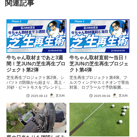
関連記事
牛ちゃん取材まであと3週
牛ちゃん取材直前〜当日！
間！芝JUNの芝生再生プロ
芝JUNの芝生再生プロジェ
ジェクト第2弾
クト第4弾
芝生再生プロジェクト第2弾。シ
芝生再生プロジェクト第4弾。フ
バツトガ防除から始まり、黒土・
ルスウィングやスミチオンで害虫
川砂・ピートモスをブレンドした
対策、ロブラールで予防殺菌。ア
オリジナル目土で薄い部分を補
ルム純やエックスエナジーで仕上
芝JUN
芝JUN
2025.08.13
2025.09.04
修。均しと散水で仕上げます。
げ、牛ちゃん取材に挑みました。