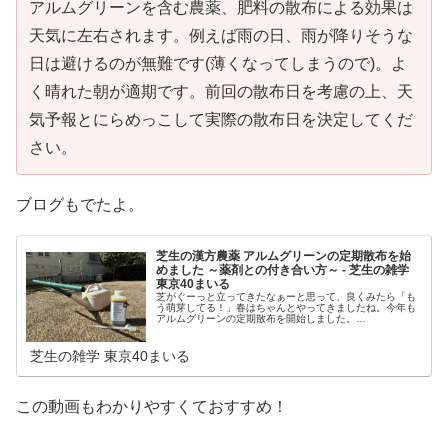
アルムグリーンを含む農薬、肥料の散布による効果は
天気に左右されます。例えば雨の日、雨が降りそうな
日は避けるのが無難です(薄くなってしまうので)。よ
く晴れた朝が適期です。前回の散布日を考慮の上、天
気予報とにらめっこして実際の散布日を決定してくだ
さい。
ブログもでたよ。
芝生の漢方農薬 アルムグリーンの定期散布を始
めました ～薬剤との付き合い方～ - 芝生の雑学
東京40まいる
芝がぐーっと立ってきたなぁーと思って、良くみたら「も
う萌芽してる！」春はちゃんとやってきましたね。今年も
アルムグリーンの定期散布を開始しました。
www.youtube.com これが、高麗芝の萌芽です。芝の茎は
中心部から出てきて、外に枯れ続きを読む
芝生の雑学 東京40まいる
この動画もわかりやすくておすすめ！