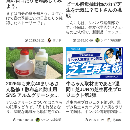
庭の日当たりを確認してみ
ビール酵母抽出物の力で芝
よう。
生を元気に？モトさんの挑
まずは自分の庭を知ろう。１年か
戦
けて庭の季節ごとの日当たりを確
認したストーリーです。
こんにちは、シバノワ編集部で
す。今回は、住友化学園芸さんか
らのご依頼で、新製品「エックス
エナジー」を芝生で試す実験がス
れいさ
シバノワ編集部
2025.01.22
2025.05.06
タートしたというワクワクのご報
告です！「エックスエナジー」
は、ビール酵母抽出物をベースに
したバイオステミュラント成分配
合の続きを読む
2026年も東京40まいるさ
牛ちゃん取材まであと2週
ん監修！散布忘れ防止用
間！芝JUNの芝生再生プロ
SNS アルムグリーンタイ
ジェクト第3弾
マー今年もスタート！
アルムグリーンについてはこちら
芝生再生プロジェクト第3弾。黒
の記事をどうぞ。2月も終盤とな
ずみ発生＝カーブラリア病をラリ
り、温暖な地域から順に芝生の芽
ーで防除。キンボシ電動噴霧器で
吹きが始まる季節になりました。
散布し、さらにエックスエナジー
シバノワ編集部
2026.02.23
芝JUN
2025.08.21
春の作業を進める方も増え、
と液肥で夏バテ予防も実施。
SNSでは楽しい作業報告でにぎ