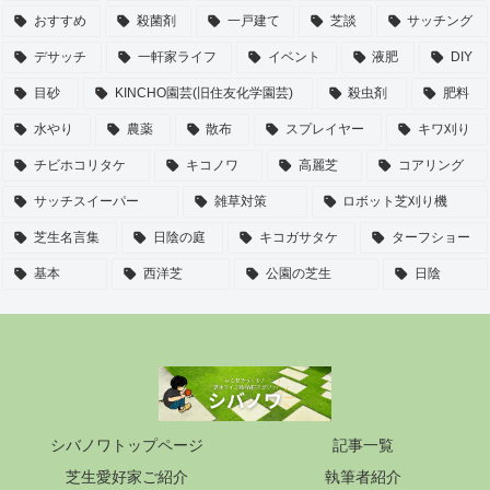
おすすめ
殺菌剤
一戸建て
芝談
サッチング
デサッチ
一軒家ライフ
イベント
液肥
DIY
目砂
KINCHO園芸(旧住友化学園芸)
殺虫剤
肥料
水やり
農薬
散布
スプレイヤー
キワ刈り
チビホコリタケ
キコノワ
高麗芝
コアリング
サッチスイーパー
雑草対策
ロボット芝刈り機
芝生名言集
日陰の庭
キコガサタケ
ターフショー
基本
西洋芝
公園の芝生
日陰
シバノワトップページ
記事一覧
芝生愛好家ご紹介
執筆者紹介