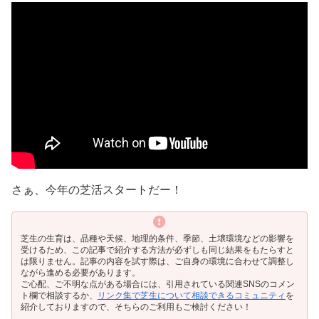
さぁ、今年の芝活スタートだー！
芝生の生育は、品種や天候、地理的条件、季節、土壌環境などの影響を
受けるため、この記事で紹介する方法が必ずしも同じ結果をもたらすと
は限りません。記事の内容を試す際は、ご自身の環境に合わせて調整し
ながら進める必要があります。
ご心配、ご不明な点がある場合には、引用されている関連SNSのコメン
ト欄で相談するか、
リンク集で芝生について相談できるコミュニティ
を
紹介しておりますので、そちらのご利用もご検討ください！