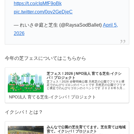
https://t.co/cIqMfF9oBk
pic.twitter.com/0ov2GeDjeC
— れいさ＠庭と芝生 (@RaysaSodBallet)
April 5,
2026
今年の芝フェスについてはこちらから
芝フェス！2026 | NPO法人 育てる芝生-イクシ
バ！プロジェクト
芝フェス！2026 @黎明橋公園 天然芝の公園でフリマと裸
足でのんびりゴロンのイベントです 天然芝の公園でフリマ
と裸足でのんびりゴロンのイベントです ２０２６年５月１
0日（日）１０：００〜１５：００ 雨天の場合は翌週の１
７日（日）に順延。順
NPO法人 育てる芝生-イクシバ！プロジェクト
イクシバ！とは？
みんなで公園の芝生育ててます。芝生育ては地域
育て。イクシバ！プロジェクト