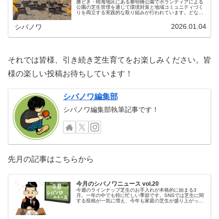
勝どき・晴海地区にある黎明橋公園でボランティアによる
公園の芝生管理を通じて環境対策と地域コミュニティづく
りを両立する実践的な取り組みが行われています。どなた
でも参加可能。企業のESG・CSR・地域貢献施策としても
注目したい「イクシバ！」プロ続きを読む
2026.01.04
シバノワ
それでは皆様、引き続き芝生育てをお楽しみください。皆
様の楽しい投稿お待ちしています！
シバノワ編集部
シバノワ編集部執筆記事です！
先月の記事はこちらから
今月のシバノワニュース vol.20
今週のラインナップ芝生のお手入れが本格的に始まる3
月。一年の中でも特に忙しい季節です。SNSでは芝生に関
する投稿が一気に増え、今年も家庭の芝生が盛り上がって
いる様子が感じられます。そんな3月を、皆さまの投稿と
ともに振り返っていきましょう。一続きを読む