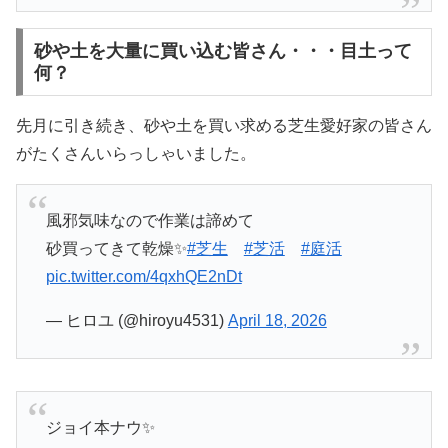
砂や土を大量に買い込む皆さん・・・目土って
何？
先月に引き続き、砂や土を買い求める芝生愛好家の皆さん
がたくさんいらっしゃいました。
風邪気味なので作業は諦めて
砂買ってきて乾燥✨
#芝生
#芝活
#庭活
pic.twitter.com/4qxhQE2nDt
— ヒロユ (@hiroyu4531)
April 18, 2026
ジョイ本ナウ✨