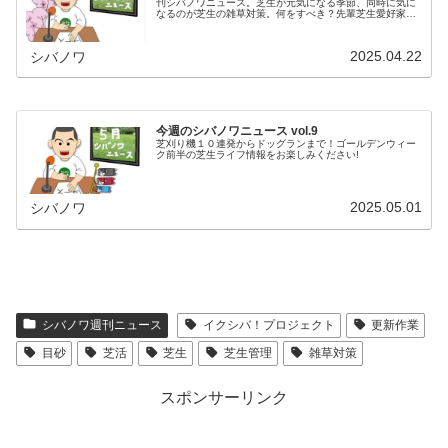
刊シバノワニュース。芝生が元気になる季節、同時に気に
なるのが芝生の雑草対策。何をすべき？先輩芝生愛好家の
声とともに、春の手入れのヒントをお届けします。
2025.04.22
シバノワ
今週のシバノワニュース vol.9
芝刈り機１０連発からドッグランまで！ゴールデンウィー
ク前半の芝生ライフ情報をお楽しみください!
2025.05.01
シバノワ
シバノワ週刊ニュース
イクシバ！プロジェクト
更新作業
目砂
芝活
芝生
芝生管理
雑草対策
スポンサーリンク