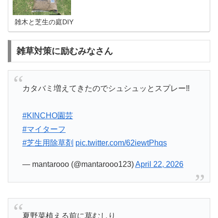
か知りたいという方は必見ですよ。 芝生の目土・目砂はど
れを使えばいいのかという問題、
雑木と芝生の庭DIY
雑草対策に励むみなさん
カタバミ増えてきたのでシュシュッとスプレー‼️
#KINCHO園芸
#マイターフ
#芝生用除草剤
pic.twitter.com/62iewtPhqs
— mantarooo (@mantarooo123)
April 22, 2026
夏野菜植える前に草むしり