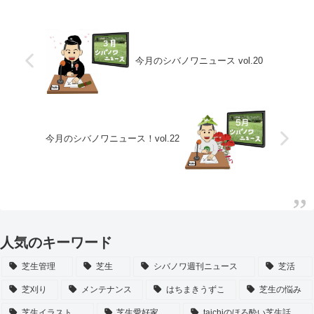
今月のシバノワニュース vol.20
今月のシバノワニュース！vol.22
人気のキーワード
芝生管理
芝生
シバノワ週刊ニュース
芝活
芝刈り
メンテナンス
はちまきうずこ
芝生の悩み
芝生イラスト
芝生愛好家
taichiのほろ酔い芝生話