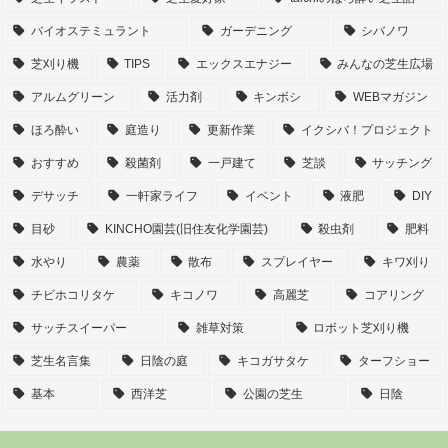
バイオステミュラント
ガーデニング
シバノワ
芝刈り機
TIPS
エックスエナジー
みんなの芝生広場
アルムグリーン
活力剤
キンボシ
WEBマガジン
ほろ酔い
庭造り
更新作業
イクシバ！プロジェクト
おすすめ
殺菌剤
一戸建て
芝談
サッチング
デサッチ
一軒家ライフ
イベント
液肥
DIY
目砂
KINCHO園芸(旧住友化学園芸)
殺虫剤
肥料
水やり
農薬
散布
スプレイヤー
キワ刈り
チビホコリタケ
キコノワ
高麗芝
コアリング
サッチスイーパー
雑草対策
ロボット芝刈り機
芝生名言集
日陰の庭
キコガサタケ
ターフショー
基本
西洋芝
公園の芝生
日陰