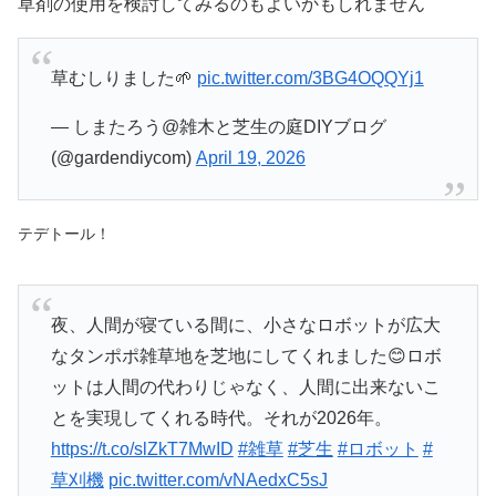
草剤の使用を検討してみるのもよいかもしれません
草むしりました🌱
pic.twitter.com/3BG4OQQYj1
— しまたろう@雑木と芝生の庭DIYブログ
(@gardendiycom)
April 19, 2026
テデトール！
夜、人間が寝ている間に、小さなロボットが広大
なタンポポ雑草地を芝地にしてくれました😊ロボ
ットは人間の代わりじゃなく、人間に出来ないこ
とを実現してくれる時代。それが2026年。
https://t.co/slZkT7MwID
#雑草
#芝生
#ロボット
#
草刈機
pic.twitter.com/vNAedxC5sJ