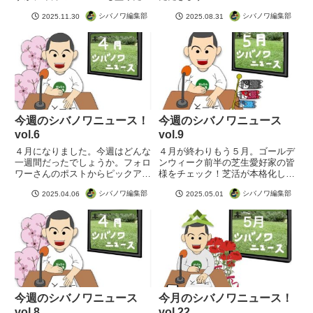
さんでお送りします。ぜひ投稿か
シバノワ編集部
シバノワ編集部
2025.11.30
2025.08.31
ら秋を感じてくださいね。
今週のシバノワニュース！
今週のシバノワニュース
vol.6
vol.9
４月になりました。今週はどんな
４月が終わりもう５月。ゴールデ
一週間だったでしょうか。フォロ
ンウィーク前半の芝生愛好家の皆
ワーさんのポストからピックアッ
様をチェック！芝活が本格化して
プ！
いるようですよ(^^)/
シバノワ編集部
シバノワ編集部
2025.04.06
2025.05.01
今週のシバノワニュース
今月のシバノワニュース！
vol.8
vol.22