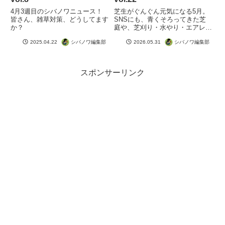
4月3週目のシバノワニュース！
芝生がぐんぐん元気になる5月。
皆さん、雑草対策、どうしてます
SNSにも、青くそろってきた芝
か？
庭や、芝刈り・水やり・エアレー
ションを楽しむ投稿がたくさん届
シバノワ編集部
シバノワ編集部
2025.04.22
2026.05.31
いています。バラや宿根草、家庭
菜園の話題も増えて、庭しごとが
ますます楽しい季節になってきま
した。今月も、みなさんの投稿と
スポンサーリンク
続きを読む