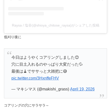
Raysa / 塩谷(@shioya_chitose_raysa)がシェアした投稿
低刈り後に
今日はようやくコアリングしました😊
穴に目土入れるのやっぱり大変だった💦
最後は🧹でササっと大雑把に😅
pic.twitter.com/3HxnffeFHV
— マキシマス (@makishi_grass)
April 19, 2026
コアリングの穴にサラサラ～