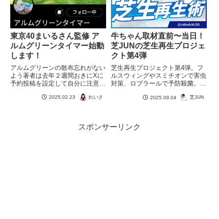
東京40まいるさん監修 ア
牛ちゃん取材直前〜当日！
ルムグリーンタイマー始動
芝JUNの芝生再生プロジェ
します！
クト第4弾
アルムグリーンの散布忘れがない
芝生再生プロジェクト第4弾。フ
よう著者は去年２週間おきにXに
ルスウィングやスミチオンで害虫
予約投稿を設定して自分に注意喚
対策、ロブラールで予防殺菌。ア
起をしていたところ一部のフォロ
ルム純やエックスエナジーで仕上
れいさ
2025.02.23
芝JUN
2025.09.04
ーワーの評判に(?)。今年はそれ
げ、牛ちゃん取材に挑みました。
を『シバノワ』企画に！命名アル
ムグリーン。なんと東京40まい
るさん監修！
スポンサーリンク