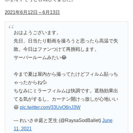
2021年6月12日～6月13日
おはようございます。
先日、日当たり動画を撮ろうと思ったら高温で失
敗。今日はファンつけて再挑戦します。
サーバールームみたい😂
今まで夏は屋内から撮ってたけどフィルム貼っち
ゃったからね💦
ちなみにミラーフィルムは快調です。遮熱効果出
てる気がするし、カーテン開けっ放しが心地いい
😆
pic.twitter.com/33UvO6nJ3W
— れいさ＠庭と芝生 (@RaysaSodBallet)
June
11, 2021