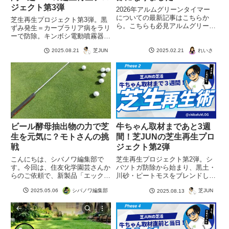
ジェクト第3弾
2026年アルムグリーンタイマー
についての最新記事はこちらか
芝生再生プロジェクト第3弾。黒
ら。こちらも必見アルムグリーン
ずみ発生＝カーブラリア病をラリ
て何？から散布忘れを防ぐ方法ま
ーで防除。キンボシ電動噴霧器で
で！芝生育てについてネットで調
散布し、さらにエックスエナジー
べたことのある方なら聞いたこと
れいさ
2025.02.21
芝JUN
2025.08.21
と液肥で夏バテ予防も実施。
があるかもしれません。「アルム
グリーン」。漢方生薬で日本唯一
続きを読む
ビール酵母抽出物の力で芝
牛ちゃん取材まであと3週
生を元気に？モトさんの挑
間！芝JUNの芝生再生プロ
戦
ジェクト第2弾
こんにちは、シバノワ編集部で
芝生再生プロジェクト第2弾。シ
す。今回は、住友化学園芸さんか
バツトガ防除から始まり、黒土・
らのご依頼で、新製品「エックス
川砂・ピートモスをブレンドした
エナジー」を芝生で試す実験がス
オリジナル目土で薄い部分を補
シバノワ編集部
2025.05.06
芝JUN
2025.08.13
タートしたというワクワクのご報
修。均しと散水で仕上げます。
告です！「エックスエナジー」
は、ビール酵母抽出物をベースに
したバイオステミュラント成分配
合の続きを読む