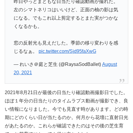
昨日やっとまともな日当たり確認動画が撮れた。
左のシマトネリコはいいけど、正面の柚の影は気
になる。でもこれ以上剪定するとまた実がつかな
くなるかも。
窓の反射光も見えだした。季節の移り変わりを感
じるなぁ。
pic.twitter.com/Sjd95faXwG
— れいさ＠庭と芝生 (@RaysaSodBallet)
August
20, 2021
2021年8月21日が最後の日当たり確認動画撮影日でした。
ほぼ１年分の日当たりのタイムラプス動画が撮影でき、良
い情報になりました。今でも見直す時があります。どの時
期にどのくらい日が当たるのか。何月から花壇に直射日光
があたるのか。これらが確認できたのはその後の芝生育