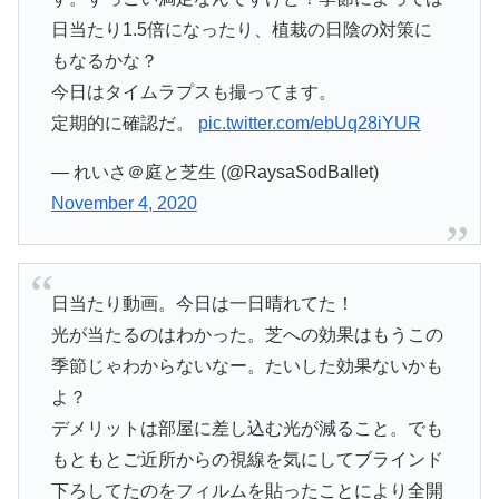
日当たり1.5倍になったり、植栽の日陰の対策に
もなるかな？
今日はタイムラプスも撮ってます。
定期的に確認だ。
pic.twitter.com/ebUq28iYUR
— れいさ＠庭と芝生 (@RaysaSodBallet)
November 4, 2020
日当たり動画。今日は一日晴れてた！
光が当たるのはわかった。芝への効果はもうこの
季節じゃわからないなー。たいした効果ないかも
よ？
デメリットは部屋に差し込む光が減ること。でも
もともとご近所からの視線を気にしてブラインド
下ろしてたのをフィルムを貼ったことにより全開