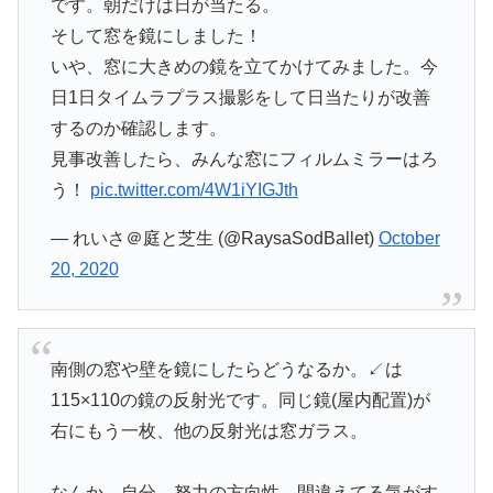
です。朝だけは日が当たる。
そして窓を鏡にしました！
いや、窓に大きめの鏡を立てかけてみました。今
日1日タイムラプラス撮影をして日当たりが改善
するのか確認します。
見事改善したら、みんな窓にフィルムミラーはろ
う！
pic.twitter.com/4W1iYIGJth
— れいさ＠庭と芝生 (@RaysaSodBallet)
October
20, 2020
南側の窓や壁を鏡にしたらどうなるか。↙️は
115×110の鏡の反射光です。同じ鏡(屋内配置)が
右にもう一枚、他の反射光は窓ガラス。
なんか、自分、努力の方向性、間違えてる気がす