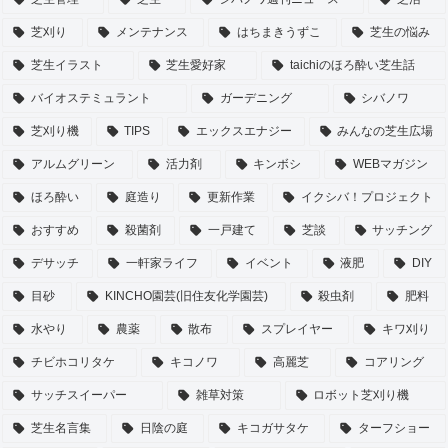
芝刈り
メンテナンス
はちまきうずこ
芝生の悩み
芝生イラスト
芝生愛好家
taichiのほろ酔い芝生話
バイオステミュラント
ガーデニング
シバノワ
芝刈り機
TIPS
エックスエナジー
みんなの芝生広場
アルムグリーン
活力剤
キンボシ
WEBマガジン
ほろ酔い
庭造り
更新作業
イクシバ！プロジェクト
おすすめ
殺菌剤
一戸建て
芝談
サッチング
デサッチ
一軒家ライフ
イベント
液肥
DIY
目砂
KINCHO園芸(旧住友化学園芸)
殺虫剤
肥料
水やり
農薬
散布
スプレイヤー
キワ刈り
チビホコリタケ
キコノワ
高麗芝
コアリング
サッチスイーパー
雑草対策
ロボット芝刈り機
芝生名言集
日陰の庭
キコガサタケ
ターフショー