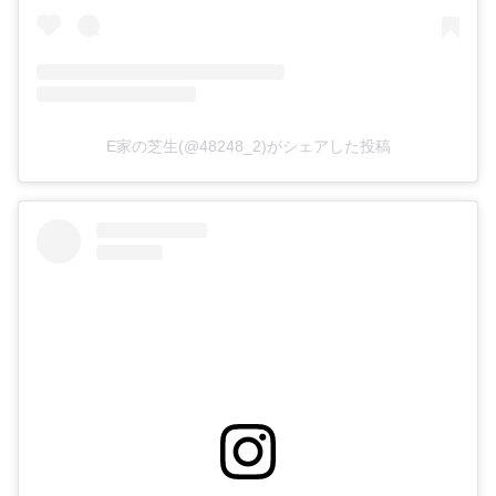
E家の芝生(@48248_2)がシェアした投稿