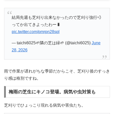
結局先週も芝刈り出来なかったので芝刈り強行💨
ってか出てきよったわー🐛
pic.twitter.com/pmrpn28spl
— taichi6025🌱隣の芝は緑🌱 (@taichi6025)
June
28, 2026
雨で作業が遅れがちな季節だからこそ、芝刈り後のすっき
り感は格別ですね。
梅雨の芝生にキノコ登場。病気や虫対策も
芝刈りでひょっこり現れる病気や害虫たち。