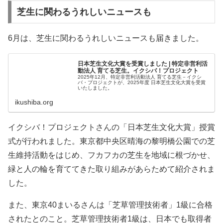
芝生に関わるうれしいニュースも
6月は、芝生に関わるうれしいニュースも届きました。
日本芝生文化大賞を受賞しました | 特定非営利活
動法人 育てる芝生。イクシバ！プロジェクト
2025年12月、特定非営利活動法人 育てる芝生－イクシ
バ・プロジェクトが、2025年度 日本芝生文化大賞を受賞
いたしました。
ikushiba.org
イクシバ！プロジェクトさんの「日本芝生文化大賞」授賞
式が行われました。東京都中央区晴海の黎明橋公園での芝
生維持活動をはじめ、フカフカの芝生を地域に根づかせ、
緑と人の輪を育ててきた取り組みがあらためて紹介されま
した。
また、東京40まいるさんは「芝草管理技術者」1級に合格
されたとのこと。芝草管理技術者1級は、日本でも取得者