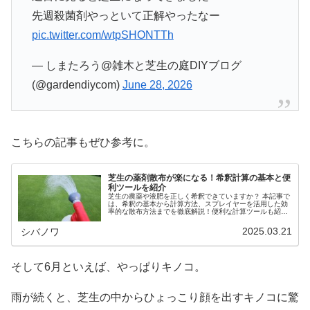
先週殺菌剤やっといて正解やったなー
pic.twitter.com/wtpSHONTTh
— しまたろう@雑木と芝生の庭DIYブログ
(@gardendiycom)
June 28, 2026
こちらの記事もぜひ参考に。
芝生の薬剤散布が楽になる！希釈計算の基本と便
利ツールを紹介
芝生の農薬や液肥を正しく希釈できていますか？ 本記事で
は、希釈の基本から計算方法、スプレイヤーを活用した効
率的な散布方法までを徹底解説！便利な計算ツールも紹介
します。
2025.03.21
シバノワ
そして6月といえば、やっぱりキノコ。
雨が続くと、芝生の中からひょっこり顔を出すキノコに驚