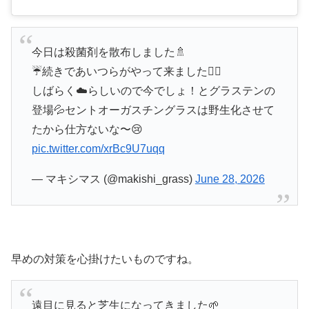
今日は殺菌剤を散布しました🚿
☔️続きであいつらがやって来ました😮‍💨
しばらく☁️らしいので今でしょ！とグラステンの
登場💦セントオーガスチングラスは野生化させて
たから仕方ないな〜😢
pic.twitter.com/xrBc9U7uqq
— マキシマス (@makishi_grass)
June 28, 2026
早めの対策を心掛けたいものですね。
遠目に見ると芝生になってきました🌱