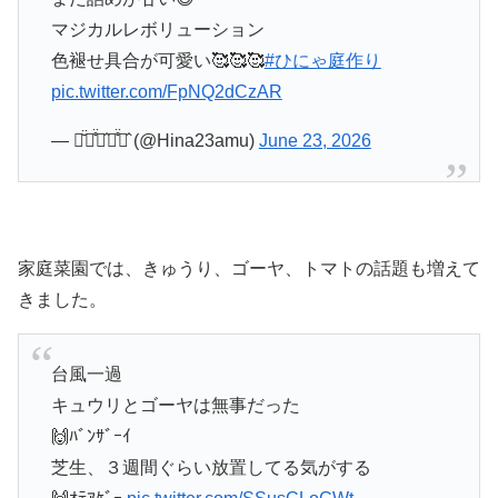
マジカルレボリューション
色褪せ具合が可愛い🥰🥰🥰
#ひにゃ庭作り
pic.twitter.com/FpNQ2dCzAR
— ひ̆̈に̊̈ゃ̂に̊̈ゃ̂ (@Hina23amu)
June 23, 2026
家庭菜園では、きゅうり、ゴーヤ、トマトの話題も増えて
きました。
台風一過
キュウリとゴーヤは無事だった
🙌ﾊﾞﾝｻﾞｰｲ
芝生、３週間ぐらい放置してる気がする