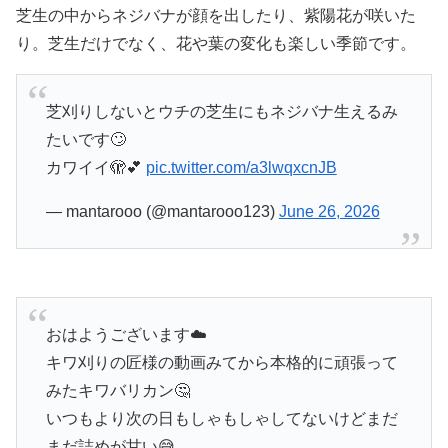
芝生の中からネジバナが顔を出したり、紫陽花が咲いた
り。芝生だけでなく、花や葉の変化も楽しい季節です。
芝刈りしないとウチの芝生にもネジバナ生えるみ
たいです🙄
カワイイ🫣💕
pic.twitter.com/a3lwqxcnJB
— mantarooo (@mantarooo123)
June 26, 2026
おはようございます☁️
キワ刈りの匠様の動画みてから本格的に頑張って
みたキワバリカン🤔
いつもより次の日もしゃもしゃしてないけどまだ
まだ詰めが甘い😅