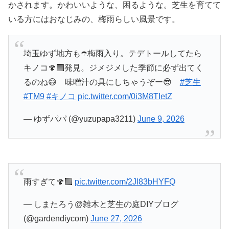
かされます。かわいいような、困るような。芝生を育てて
いる方にはおなじみの、梅雨らしい風景です。
埼玉ゆず地方も☂️梅雨入り。テデトールしてたら
キノコ🍄‍🟫発見。ジメジメした季節に必ず出てく
るのね😅 味噌汁の具にしちゃうぞー😎
#芝生
#TM9
#キノコ
pic.twitter.com/0i3M8TIetZ
— ゆずパパ (@yuzupapa3211)
June 9, 2026
雨すぎて🍄‍🟫
pic.twitter.com/2Jl83bHYFQ
— しまたろう@雑木と芝生の庭DIYブログ
(@gardendiycom)
June 27, 2026