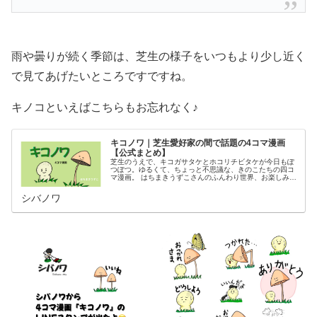
雨や曇りが続く季節は、芝生の様子をいつもより少し近く
で見てあげたいところですですね。
キノコといえばこちらもお忘れなく♪
キコノワ｜芝生愛好家の間で話題の4コマ漫画
【公式まとめ】
芝生のうえで、キコガサタケとホコリチビタケが今日もぽ
つぽつ。ゆるくて、ちょっと不思議な、きのこたちの四コ
マ漫画。 はちまきうずこさんのふんわり世界、お楽しみく
ださい。
シバノワ