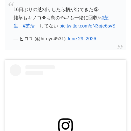
16日ぶりの芝刈りしたら柄が出てきた😭
雑草もキノコ🍄も鳥の🦆💩も一緒に回収✨
#芝
生
#芝活
してない
pic.twitter.com/eN3pje6svS
— ヒロユ (@hiroyu4531)
June 29, 2026